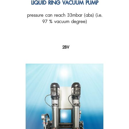
LIQUID RING VACUUM PUMP
pressure can reach 33mbar (abs) (i.e.
97 % vacuum degree)
2BV